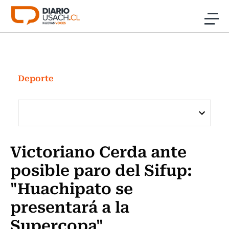
Click acá para ir directamente al contenido
Noticias
Investigación
Deporte
Cultura
Programas Radio y TV Usach
Victoriano Cerda ante
posible paro del Sifup:
"Huachipato se
presentará a la
Supercopa"