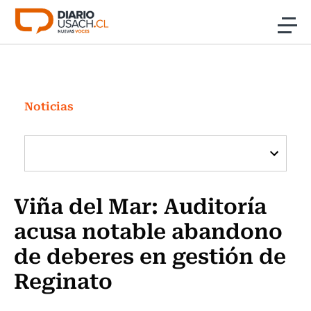
Click acá para ir directamente al contenido
Noticias
Investigación
Noticias
Cultura
Programas Radio y TV Usach
Viña del Mar: Auditoría
acusa notable abandono
de deberes en gestión de
Reginato