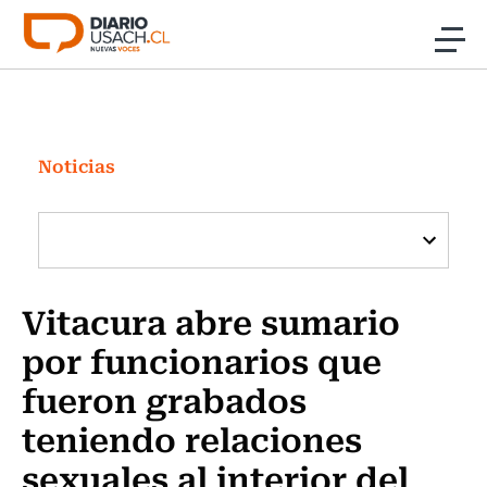
Click acá para ir directamente al contenido
Noticias
Investigación
Noticias
Cultura
Programas Radio y TV Usach
Vitacura abre sumario
por funcionarios que
fueron grabados
teniendo relaciones
sexuales al interior del