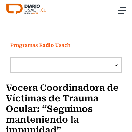
Click acá para ir directamente al contenido
Noticias
Investigación
Programas Radio Usach
Cultura
Programas Radio y TV Usach
Vocera Coordinadora de
Víctimas de Trauma
Ocular: “Seguimos
manteniendo la
impunidad”