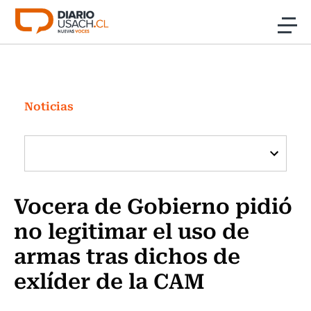
Click acá para ir directamente al contenido
Noticias
Investigación
Noticias
Cultura
Programas Radio y TV Usach
Vocera de Gobierno pidió
no legitimar el uso de
armas tras dichos de
exlíder de la CAM