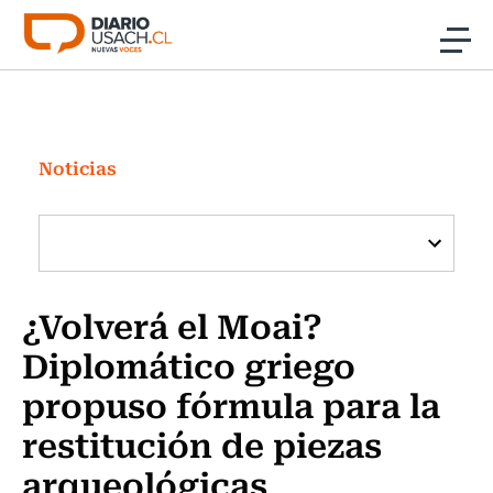
Click acá para ir directamente al contenido
Noticias
Investigación
Noticias
Cultura
Programas Radio y TV Usach
¿Volverá el Moai?
Diplomático griego
propuso fórmula para la
restitución de piezas
arqueológicas