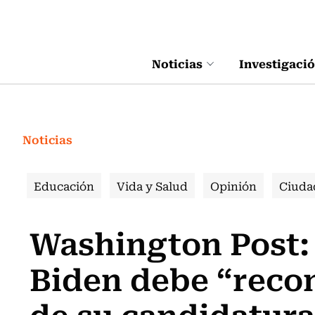
Click acá para ir directamente al contenido
Noticias
Investigaci
Noticias
Educación
Vida y Salud
Opinión
Ciuda
Washington Post:
Biden debe “recon
de su candidatura