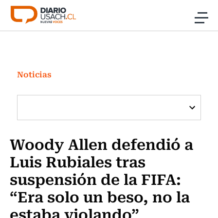
Click acá para ir directamente al contenido
Noticias
Investigación
Noticias
Cultura
Programas Radio y TV Usach
Woody Allen defendió a
Luis Rubiales tras
suspensión de la FIFA:
“Era solo un beso, no la
estaba violando”