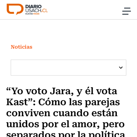
Click acá para ir directamente al contenido
Noticias
Investigación
Noticias
Cultura
Programas Radio y TV Usach
“Yo voto Jara, y él vota
Kast”: Cómo las parejas
conviven cuando están
unidos por el amor, pero
separados por la política