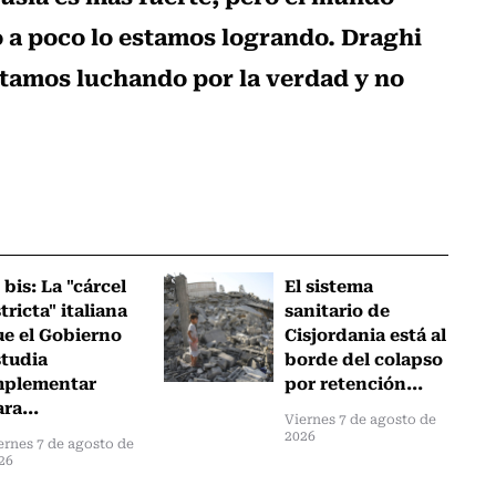
 a poco lo estamos logrando. Draghi
tamos luchando por la verdad y no
 bis: La "cárcel
El sistema
tricta" italiana
sanitario de
ue el Gobierno
Cisjordania está al
studia
borde del colapso
mplementar
por retención...
ra...
Viernes 7 de agosto de
2026
ernes 7 de agosto de
26