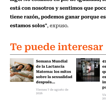
está con nosotros y sentimos que poco
tiene razón, podemos ganar porque es
estamos solos"
, expuso.
Te puede interesar
Semana Mundial
41
de la Lactancia
es
Materna: los mitos
q
sobre la sexualidad
e
después...
i
pa
Viernes 7 de agosto de
2026
Vi
20