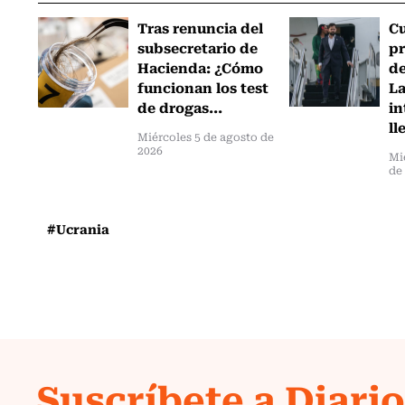
Tras renuncia del
C
subsecretario de
pr
Hacienda: ¿Cómo
de
funcionan los test
L
de drogas...
in
ll
Miércoles 5 de agosto de
2026
Mi
de
#Ucrania