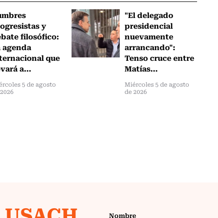
umbres
"El delegado
ogresistas y
presidencial
bate filosófico:
nuevamente
a agenda
arrancando":
ternacional que
Tenso cruce entre
evará a...
Matías...
ércoles 5 de agosto
Miércoles 5 de agosto
 2026
de 2026