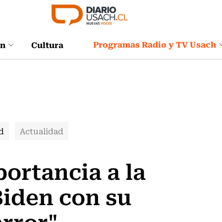
Programas Radio y TV Usach
ón
Cultura
d
Actualidad
portancia a la
Biden con su
rror"