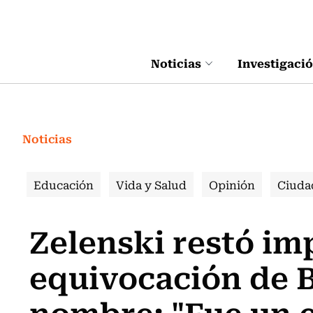
Click acá para ir directamente al contenido
Noticias
Investigaci
Noticias
Educación
Vida y Salud
Opinión
Ciuda
Zelenski restó im
equivocación de 
nombre: "Fue un e