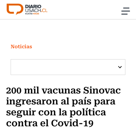
Click acá para ir directamente al contenido
Noticias
Investigación
Noticias
Cultura
Programas Radio y TV Usach
200 mil vacunas Sinovac
ingresaron al país para
seguir con la política
contra el Covid-19