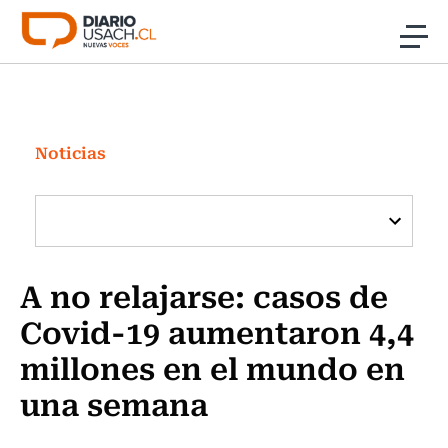
Click acá para ir directamente al contenido
Noticias
Investigación
Noticias
Cultura
Programas Radio y TV Usach
A no relajarse: casos de
Covid-19 aumentaron 4,4
millones en el mundo en
una semana