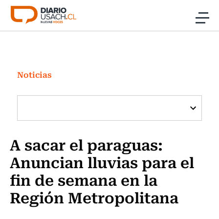
Click acá para ir directamente al contenido
Noticias
Investigación
Noticias
Cultura
Programas Radio y TV Usach
A sacar el paraguas:
Anuncian lluvias para el
fin de semana en la
Región Metropolitana