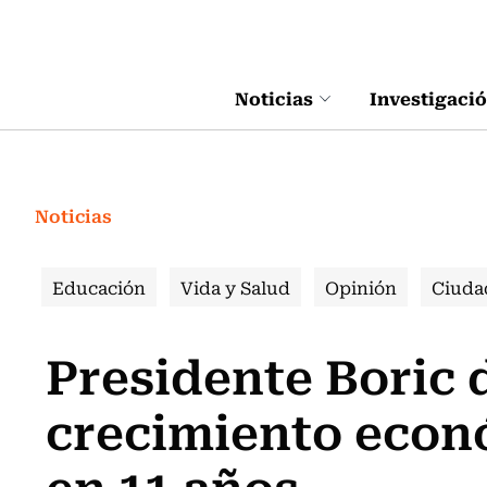
Click acá para ir directamente al contenido
Noticias
Investigaci
Noticias
Educación
Vida y Salud
Opinión
Ciuda
Presidente Boric 
crecimiento econó
en 11 años