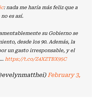
ic
: nada me haría más feliz que a
 no es así.
lamentablemente su Gobierno se
iento, desde los 90. Además, la
or un gasto irresponsable, y el
o…
https://t.co/Z4XZTBX95C
@evelynmatthei)
February 3,