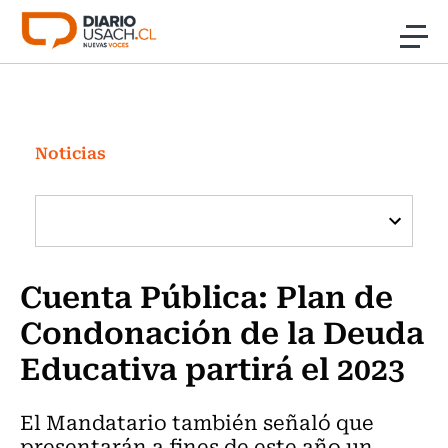
Click acá para ir directamente al contenido
Noticias
Investigación
Noticias
Cultura
Programas Radio y TV Usach
Cuenta Pública: Plan de
Condonación de la Deuda
Educativa partirá el 2023
El Mandatario también señaló que
presentarán a fines de este año un