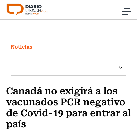
Click acá para ir directamente al contenido
Noticias
Investigación
Noticias
Cultura
Programas Radio y TV Usach
Canadá no exigirá a los
vacunados PCR negativo
de Covid-19 para entrar al
país