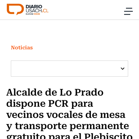
Click acá para ir directamente al contenido
Noticias
Investigación
Noticias
Cultura
Programas Radio y TV Usach
Alcalde de Lo Prado
dispone PCR para
vecinos vocales de mesa
y transporte permanente
gratuito para el Plebiscito