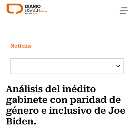
Click acá para ir directamente al contenido
Noticias
Investigación
Noticias
Cultura
Programas Radio y TV Usach
Análisis del inédito
gabinete con paridad de
género e inclusivo de Joe
Biden.