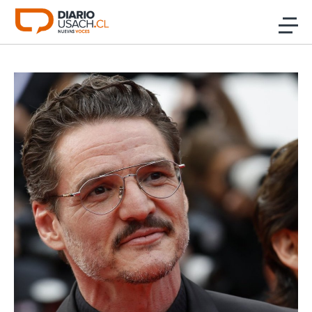
Click acá para ir directamente al contenido
Noticias
Investigación
Cultura
Programas Radio y TV Usach