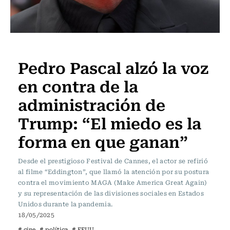
Televisión y Cine
Pedro Pascal alzó la voz
en contra de la
administración de
Trump: “El miedo es la
forma en que ganan”
Desde el prestigioso Festival de Cannes, el actor se refirió
al filme “Eddington”, que llamó la atención por su postura
contra el movimiento MAGA (Make America Great Again)
y su representación de las divisiones sociales en Estados
Unidos durante la pandemia.
18/05/2025
# cine
# política
# EEUU