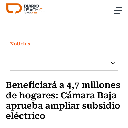
Click acá para ir directamente al contenido
Noticias
Investigación
Noticias
Cultura
Programas Radio y TV Usach
Beneficiará a 4,7 millones
de hogares: Cámara Baja
aprueba ampliar subsidio
eléctrico