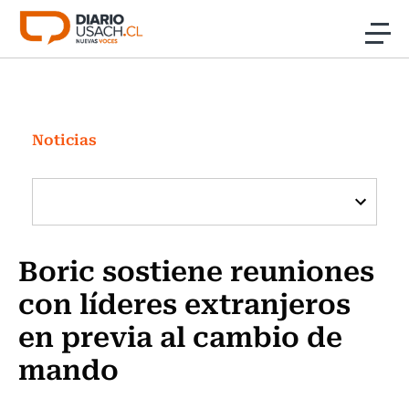
Click acá para ir directamente al contenido
Noticias
Investigación
Noticias
Cultura
Programas Radio y TV Usach
Boric sostiene reuniones
con líderes extranjeros
en previa al cambio de
mando