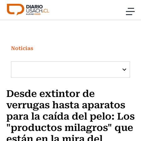
Click acá para ir directamente al contenido
Noticias
Investigación
Noticias
Cultura
Programas Radio y TV Usach
Desde extintor de
verrugas hasta aparatos
para la caída del pelo: Los
"productos milagros" que
están en la mira del