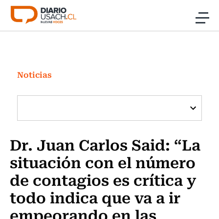
Click acá para ir directamente al contenido
Noticias
Investigación
Noticias
Cultura
Programas Radio y TV Usach
Dr. Juan Carlos Said: “La
situación con el número
de contagios es crítica y
todo indica que va a ir
empeorando en las