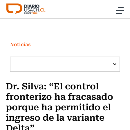
Click acá para ir directamente al contenido
Noticias
Investigación
Noticias
Cultura
Programas Radio y TV Usach
Dr. Silva: “El control
fronterizo ha fracasado
porque ha permitido el
ingreso de la variante
Delta”