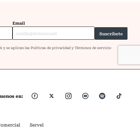
guenos en:
Comercial
Servel