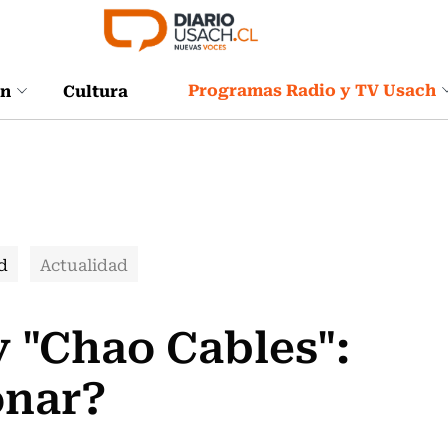
Programas Radio y TV Usach
ón
Cultura
d
Actualidad
y "Chao Cables":
onar?