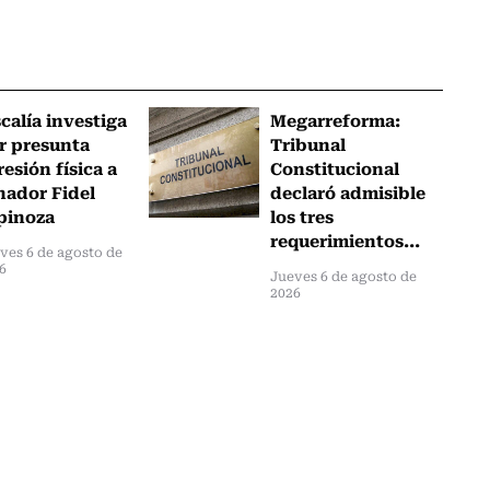
scalía investiga
Megarreforma:
r presunta
Tribunal
resión física a
Constitucional
nador Fidel
declaró admisible
pinoza
los tres
requerimientos...
ves 6 de agosto de
6
Jueves 6 de agosto de
2026