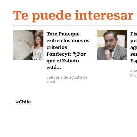
Te puede interesar
Tere Paneque
Fi
critica los nuevos
po
criterios
ag
Fondecyt: “¿Por
se
qué el Estado
Es
está...
Jue
202
Jueves 6 de agosto de
2026
#Chile