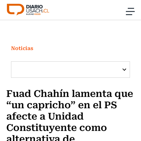
Click acá para ir directamente al contenido
Noticias
Investigación
Noticias
Cultura
Programas Radio y TV Usach
Fuad Chahín lamenta que
“un capricho” en el PS
afecte a Unidad
Constituyente como
alternativa de