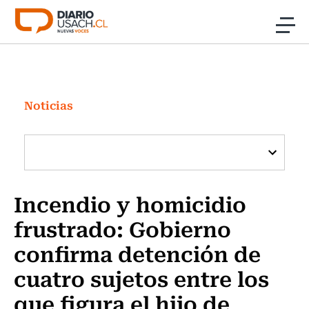
Click acá para ir directamente al contenido
Noticias
Investigación
Noticias
Cultura
Programas Radio y TV Usach
Incendio y homicidio
frustrado: Gobierno
confirma detención de
cuatro sujetos entre los
que figura el hijo de