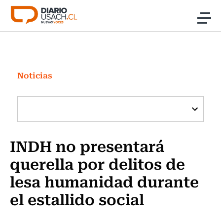
Click acá para ir directamente al contenido
Noticias
Investigación
Noticias
Cultura
Programas Radio y TV Usach
INDH no presentará
querella por delitos de
lesa humanidad durante
el estallido social