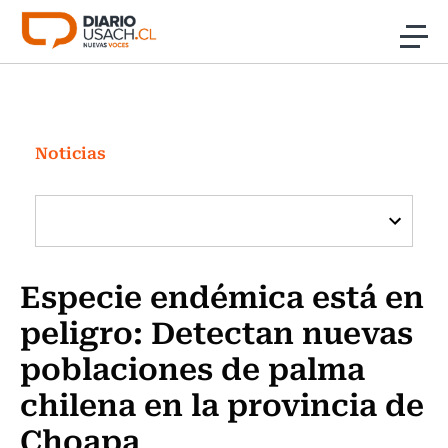
Click acá para ir directamente al contenido
Noticias
Investigación
Noticias
Cultura
Programas Radio y TV Usach
Especie endémica está en
peligro: Detectan nuevas
poblaciones de palma
chilena en la provincia de
Choapa