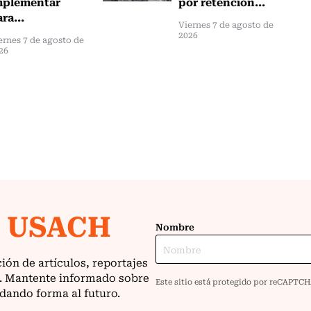
mplementar
por retención...
ra...
Viernes 7 de agosto de
2026
ernes 7 de agosto de
26