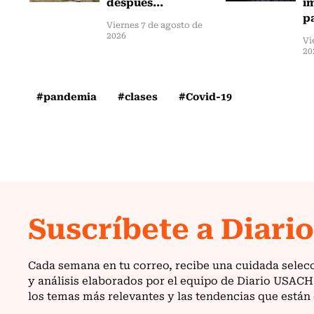
después...
i
pa
Viernes 7 de agosto de
2026
Vi
20
#pandemia
#clases
#Covid-19