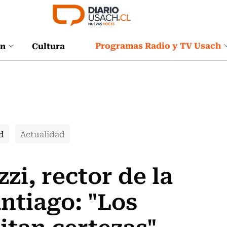
Programas Radio y TV Usach
ón
Cultura
d
Actualidad
zi, rector de la
ntiago: "Los
itan certezas"