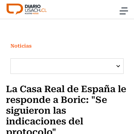
Click acá para ir directamente al contenido
Noticias
Investigación
Noticias
Cultura
Programas Radio y TV Usach
La Casa Real de España le
responde a Boric: "Se
siguieron las
indicaciones del
protocolo"