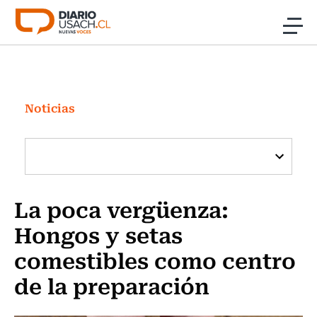
Click acá para ir directamente al contenido
Noticias
Investigación
Noticias
Cultura
Programas Radio y TV Usach
La poca vergüenza:
Hongos y setas
comestibles como centro
de la preparación