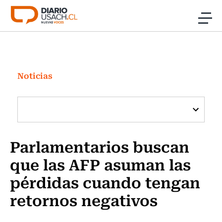
Click acá para ir directamente al contenido
Noticias
Investigación
Noticias
Cultura
Programas Radio y TV Usach
Parlamentarios buscan
que las AFP asuman las
pérdidas cuando tengan
retornos negativos