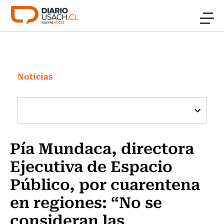
Click acá para ir directamente al contenido
Noticias
Investigación
Noticias
Cultura
Programas Radio y TV Usach
Pía Mundaca, directora
Ejecutiva de Espacio
Público, por cuarentena
en regiones: “No se
consideran las