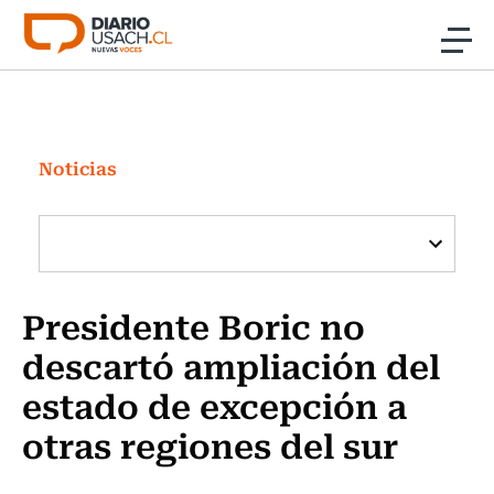
Click acá para ir directamente al contenido
Noticias
Investigación
Noticias
Cultura
Programas Radio y TV Usach
Presidente Boric no
descartó ampliación del
estado de excepción a
otras regiones del sur