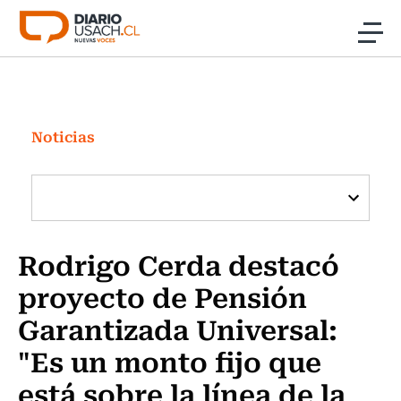
Click acá para ir directamente al contenido
Noticias
Investigación
Noticias
Cultura
Programas Radio y TV Usach
Rodrigo Cerda destacó
proyecto de Pensión
Garantizada Universal:
"Es un monto fijo que
está sobre la línea de la