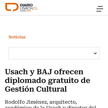
Click acá para ir directamente al contenido
Noticias
Investigación
Noticias
Cultura
Programas Radio y TV Usach
Usach y BAJ ofrecen
diplomado gratuito de
Gestión Cultural
Rodolfo Jiménez, arquitecto,
académico de la Usach y director del