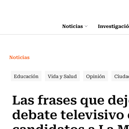
Click acá para ir directamente al contenido
Noticias
Investigaci
Noticias
Educación
Vida y Salud
Opinión
Ciuda
Las frases que dej
debate televisivo 
candidatos a La 