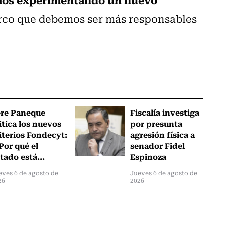
arco que debemos ser más responsables
ere Paneque
Fiscalía investiga
itica los nuevos
por presunta
iterios Fondecyt:
agresión física a
Por qué el
senador Fidel
tado está...
Espinoza
eves 6 de agosto de
Jueves 6 de agosto de
26
2026