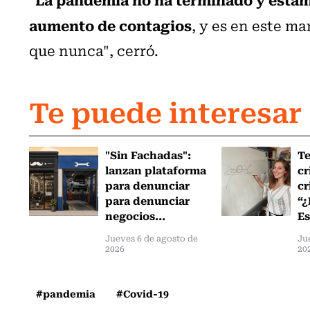
aumento de contagios
, y es en este m
que nunca", cerró.
Te puede interesar
"Sin Fachadas":
T
lanzan plataforma
cr
para denunciar
cr
para denunciar
“¿
negocios...
Es
Jueves 6 de agosto de
Ju
2026
20
#pandemia
#Covid-19