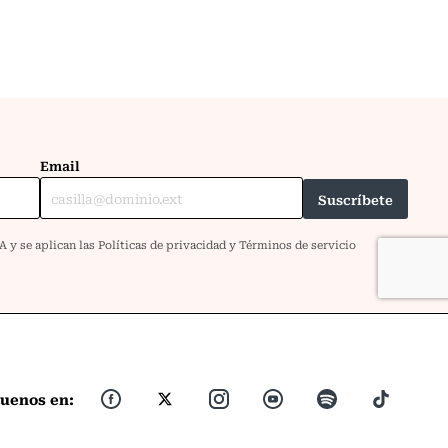
guenos en: