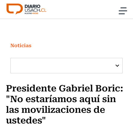
Click acá para ir directamente al contenido
Noticias
Investigación
Noticias
Cultura
Programas Radio y TV Usach
Presidente Gabriel Boric:
"No estaríamos aquí sin
las movilizaciones de
ustedes"