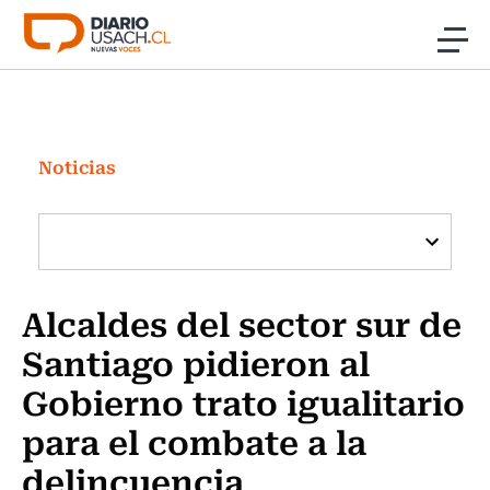
Click acá para ir directamente al contenido
Noticias
Investigación
Noticias
Cultura
Programas Radio y TV Usach
Alcaldes del sector sur de
Santiago pidieron al
Gobierno trato igualitario
para el combate a la
delincuencia