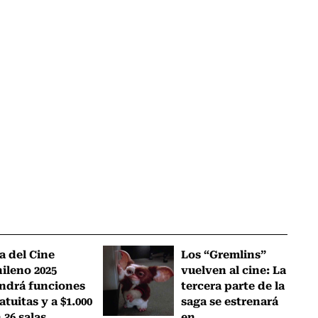
a del Cine
Los “Gremlins”
ileno 2025
vuelven al cine: La
ndrá funciones
tercera parte de la
atuitas y a $1.000
saga se estrenará
 36 salas...
en...