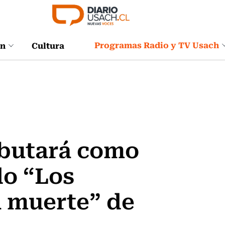
Programas Radio y TV Usach
ón
Cultura
ebutará como
do “Los
a muerte” de