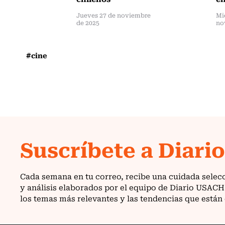
Jueves 27 de noviembre
Mi
de 2025
no
#cine