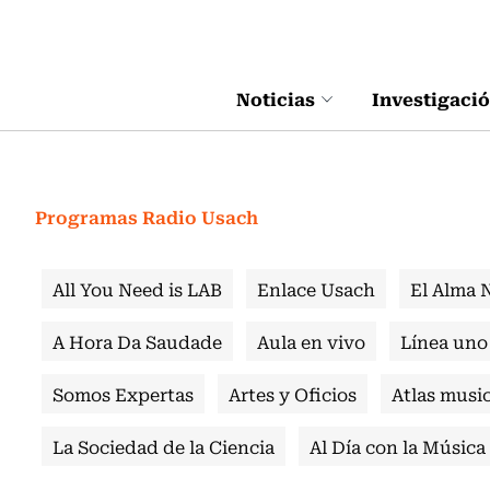
Click acá para ir directamente al contenido
Noticias
Investigaci
Programas Radio Usach
All You Need is LAB
Enlace Usach
El Alma 
A Hora Da Saudade
Aula en vivo
Línea uno
Somos Expertas
Artes y Oficios
Atlas music
La Sociedad de la Ciencia
Al Día con la Música