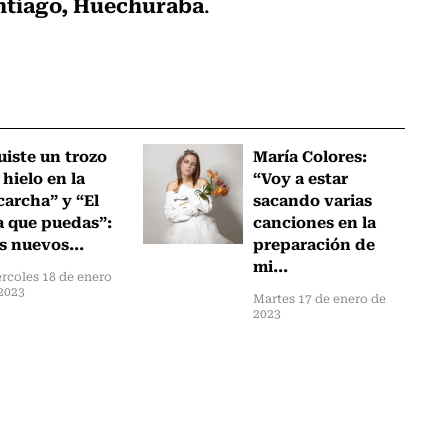
antiago, Huechuraba
.
uiste un trozo
María Colores:
 hielo en la
“Voy a estar
carcha” y “El
sacando varias
a que puedas”:
canciones en la
s nuevos...
preparación de
mi...
rcoles 18 de enero
2023
Martes 17 de enero de
2023