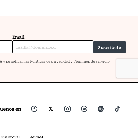
guenos en:
Comercial
Servel