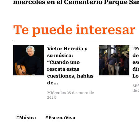
miércoles en el Cementerio Parque S
Te puede interesar
Víctor Heredia y
“F
su música:
de
“Cuando uno
es
rescata estas
dí
cuestiones, hablas
Lo
de...
Mié
de 
Miércoles 25 de enero de
2023
#Música
#EscenaViva