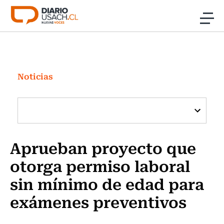
Click acá para ir directamente al contenido
Noticias
Investigación
Noticias
Cultura
Programas Radio y TV Usach
Aprueban proyecto que
otorga permiso laboral
sin mínimo de edad para
exámenes preventivos