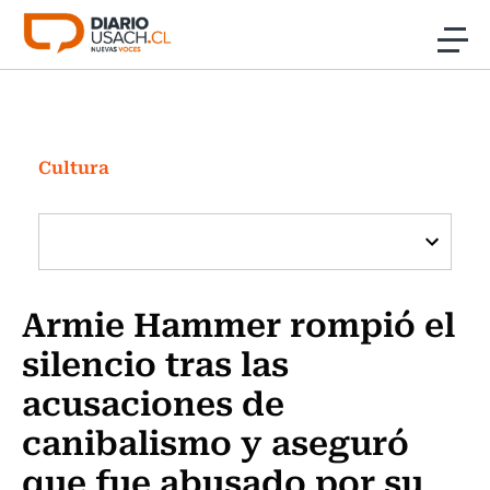
Click acá para ir directamente al contenido
Noticias
Investigación
Cultura
Cultura
Programas Radio y TV Usach
Armie Hammer rompió el
silencio tras las
acusaciones de
canibalismo y aseguró
que fue abusado por su