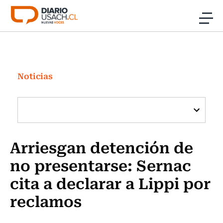
Click acá para ir directamente al contenido
Noticias
Investigación
Noticias
Cultura
Programas Radio y TV Usach
Arriesgan detención de
no presentarse: Sernac
cita a declarar a Lippi por
reclamos