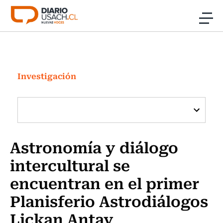
Click acá para ir directamente al contenido
Noticias
Investigación
Investigación
Cultura
Programas Radio y TV Usach
Astronomía y diálogo
intercultural se
encuentran en el primer
Planisferio Astrodiálogos
Lickan Antay