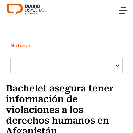
Click acá para ir directamente al contenido
Noticias
Investigación
Noticias
Cultura
Programas Radio y TV Usach
Bachelet asegura tener
información de
violaciones a los
derechos humanos en
Afganistán