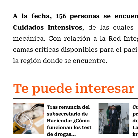
A la fecha, 156 personas se encuen
Cuidados Intensivos
, de las cuales
mecánica. Con relación a la Red Integ
camas críticas disponibles para el pac
la región donde se encuentre.
Te puede interesar
Tras renuncia del
C
subsecretario de
pr
Hacienda: ¿Cómo
de
funcionan los test
L
de drogas...
in